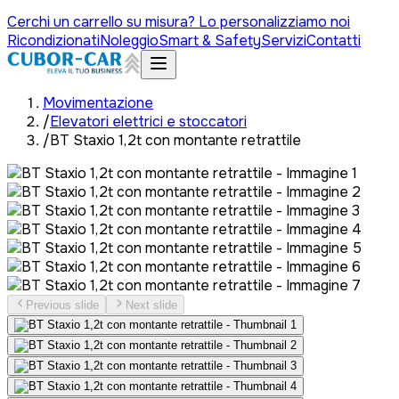
Cerchi un carrello su misura? Lo personalizziamo noi
Ricondizionati
Noleggio
Smart & Safety
Servizi
Contatti
Movimentazione
/
Elevatori elettrici e stoccatori
/
BT Staxio 1,2t con montante retrattile
Previous slide
Next slide