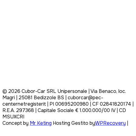
©
2026
Cubor-Car SRL Unipersonale | Via Benaco, loc.
Magri | 25081 Bedizzole BS | cuborcar@pec-
centernetregisterit | PI 00695200980 | CF 02841820174 |
R.E.A. 297368 | Capitale Sociale € 1.000.000/00 IV | CD
MSUXCRI
Concept by
Mr Keting
Hosting Gestito by
WPRecovery
|