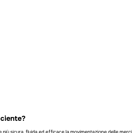
iciente?
re più sicura, fluida ed efficace la movimentazione delle merci 