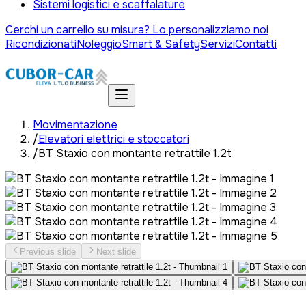
Sistemi logistici e scaffalature
Cerchi un carrello su misura? Lo personalizziamo noi
Ricondizionati
Noleggio
Smart & Safety
Servizi
Contatti
Movimentazione
/
Elevatori elettrici e stoccatori
/
BT Staxio con montante retrattile 1.2t
Previous slide
Next slide