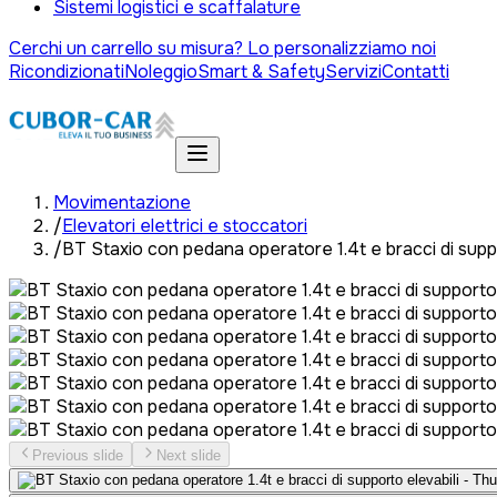
Sistemi logistici e scaffalature
Cerchi un carrello su misura? Lo personalizziamo noi
Ricondizionati
Noleggio
Smart & Safety
Servizi
Contatti
Movimentazione
/
Elevatori elettrici e stoccatori
/
BT Staxio con pedana operatore 1.4t e bracci di suppo
Previous slide
Next slide