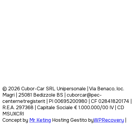
©
2026
Cubor-Car SRL Unipersonale | Via Benaco, loc.
Magri | 25081 Bedizzole BS | cuborcar@pec-
centernetregisterit | PI 00695200980 | CF 02841820174 |
R.E.A. 297368 | Capitale Sociale € 1.000.000/00 IV | CD
MSUXCRI
Concept by
Mr Keting
Hosting Gestito by
WPRecovery
|