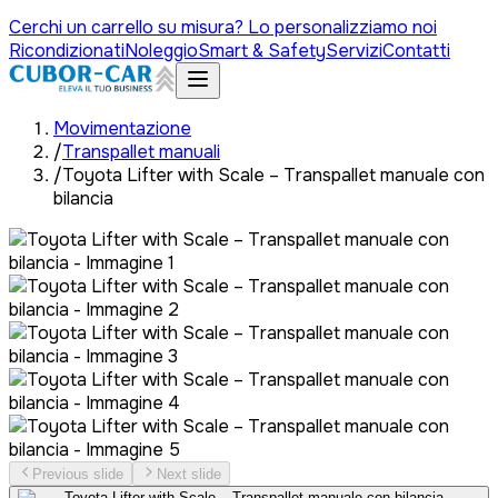
Cerchi un carrello su misura? Lo personalizziamo noi
Ricondizionati
Noleggio
Smart & Safety
Servizi
Contatti
Movimentazione
/
Transpallet manuali
/
Toyota Lifter with Scale – Transpallet manuale con
bilancia
Previous slide
Next slide