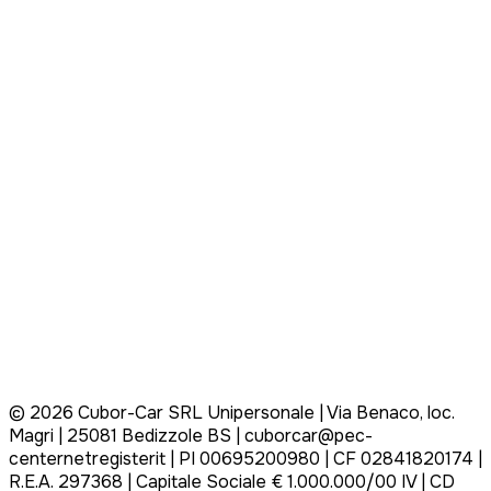
©
2026
Cubor-Car SRL Unipersonale | Via Benaco, loc.
Magri | 25081 Bedizzole BS | cuborcar@pec-
centernetregisterit | PI 00695200980 | CF 02841820174 |
R.E.A. 297368 | Capitale Sociale € 1.000.000/00 IV | CD