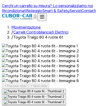
Cerchi un carrello su misura? Lo personalizziamo noi
Ricondizionati
Noleggio
Smart & Safety
Servizi
Contatti
Movimentazione
/
Carrelli Controbilanciati Elettrici
/
Toyota Traigo 80 4 ruote 6t
Previous slide
Next slide