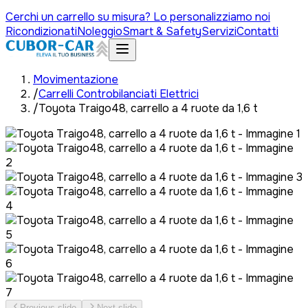
Cerchi un carrello su misura? Lo personalizziamo noi
Ricondizionati
Noleggio
Smart & Safety
Servizi
Contatti
Movimentazione
/
Carrelli Controbilanciati Elettrici
/
Toyota Traigo48, carrello a 4 ruote da 1,6 t
Previous slide
Next slide