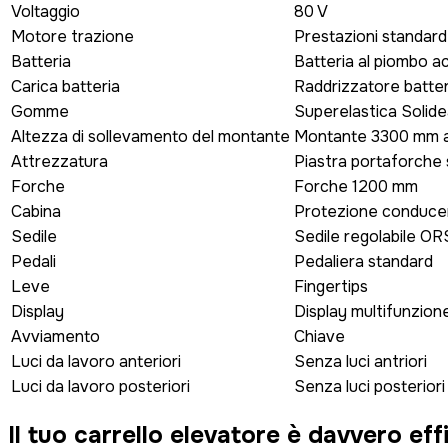
Voltaggio
80 V
Motore trazione
Prestazioni standard
Batteria
Batteria al piombo a
Carica batteria
Raddrizzatore batte
Gomme
Superelastica Solide
Altezza di sollevamento del montante
Montante 3300 mm a 2 
Attrezzatura
Piastra portaforche
Forche
Forche 1200 mm
Cabina
Protezione conduce
Sedile
Sedile regolabile OR
Pedali
Pedaliera standard
Leve
Fingertips
Display
Display multifunzion
Avviamento
Chiave
Luci da lavoro anteriori
Senza luci antriori
Luci da lavoro posteriori
Senza luci posteriori
Il tuo carrello elevatore è
davvero eff