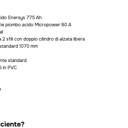
cido Enersys 775 Ah
rie piombo acido Micropower 80 A
al
sfili con doppio cilindro di alzata libera
 standard 1070 mm
nte standard
S in PVC
e
iciente?