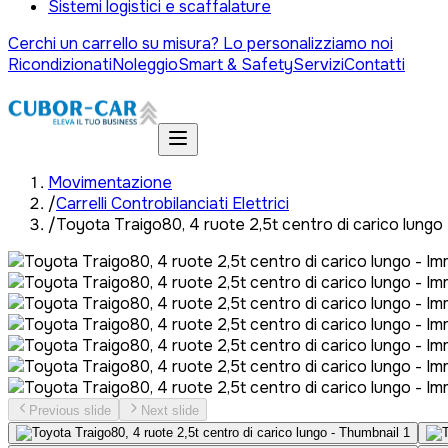
Sistemi logistici e scaffalature
Cerchi un carrello su misura? Lo personalizziamo noi
Ricondizionati
Noleggio
Smart & Safety
Servizi
Contatti
Movimentazione
/
Carrelli Controbilanciati Elettrici
/
Toyota Traigo80, 4 ruote 2,5t centro di carico lungo
Previous slide
Next slide