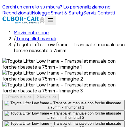
Cerchi un carrello su misura? Lo personalizziamo noi
Ricondizionati
Noleggio
Smart & Safety
Servizi
Contatti
Movimentazione
/
Transpallet manuali
/
Toyota Lifter Low frame – Transpallet manuale con
forche ribassate a 75mm
Previous slide
Next slide