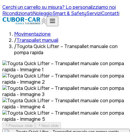
Cerchi un carrello su misura? Lo personalizziamo noi
Ricondizionati
Noleggio
Smart & Safety
Servizi
Contatti
Movimentazione
/
Transpallet manuali
/
Toyota Quick Lifter – Transpallet manuale con
pompa rapida
Previous slide
Next slide