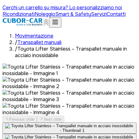
Cerchi un carrello su misura? Lo personalizziamo noi
Ricondizionati
Noleggio
Smart & Safety
Servizi
Contatti
Movimentazione
/
Transpallet manuali
/
Toyota Lifter Stainless – Transpallet manuale in
acciaio inossidabile
Previous slide
Next slide