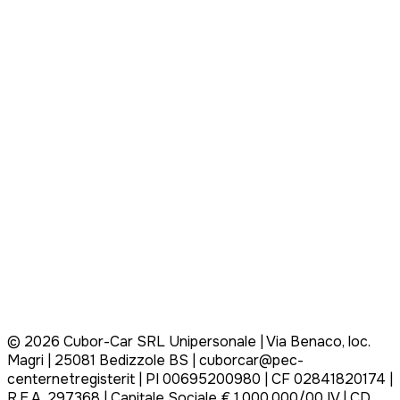
©
2026
Cubor-Car SRL Unipersonale | Via Benaco, loc.
Magri | 25081 Bedizzole BS | cuborcar@pec-
centernetregisterit | PI 00695200980 | CF 02841820174 |
R.E.A. 297368 | Capitale Sociale € 1.000.000/00 IV | CD