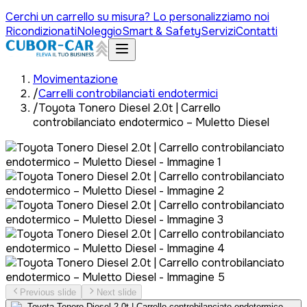
Cerchi un carrello su misura? Lo personalizziamo noi
Ricondizionati
Noleggio
Smart & Safety
Servizi
Contatti
Movimentazione
/
Carrelli controbilanciati endotermici
/
Toyota Tonero Diesel 2.0t | Carrello
controbilanciato endotermico – Muletto Diesel
Previous slide
Next slide