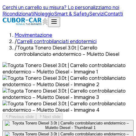
Cerchi un carrello su misura? Lo personalizziamo noi
Ricondizionati
Noleggio
Smart & Safety
Servizi
Contatti
Movimentazione
/
Carrelli controbilanciati endotermici
/
Toyota Tonero Diesel 3.0t | Carrello
controbilanciato endotermico – Muletto Diesel
Previous slide
Next slide